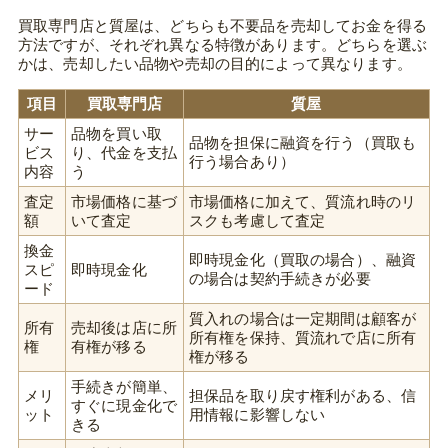
買取専門店と質屋は、どちらも不要品を売却してお金を得る
方法ですが、それぞれ異なる特徴があります。どちらを選ぶ
かは、売却したい品物や売却の目的によって異なります。
項目
買取専門店
質屋
サー
品物を買い取
品物を担保に融資を行う（買取も
ビス
り、代金を支払
行う場合あり）
内容
う
査定
市場価格に基づ
市場価格に加えて、質流れ時のリ
額
いて査定
スクも考慮して査定
換金
即時現金化（買取の場合）、融資
スピ
即時現金化
の場合は契約手続きが必要
ード
質入れの場合は一定期間は顧客が
所有
売却後は店に所
所有権を保持、質流れで店に所有
権
有権が移る
権が移る
手続きが簡単、
メリ
担保品を取り戻す権利がある、信
すぐに現金化で
ット
用情報に影響しない
きる