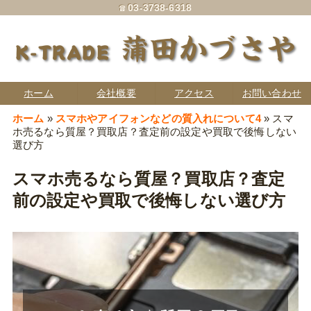
☎ 03-3738-6318
蒲田かづさや
K-TRADE
ホーム
会社概要
アクセス
お問い合わせ
ホーム
»
スマホやアイフォンなどの質入れについて4
»
スマ
ホ売るなら質屋？買取店？査定前の設定や買取で後悔しない
選び方
スマホ売るなら質屋？買取店？査定
前の設定や買取で後悔しない選び方